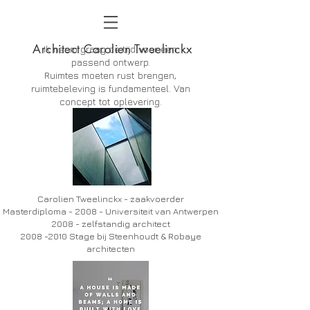
Architect Carolien Tweelinckx
Ik neem graag de tijd voor een
passend ontwerp.
Ruimtes moeten rust brengen,
ruimtebeleving is fundamenteel. Van
concept tot oplevering.
Carolien Tweelinckx - zaakvoerder
Masterdiploma - 2008 - Universiteit van Antwerpen
2008 - zelfstandig architect
2008 -2010
Stage bij Steenhoudt & Robaye
architecten